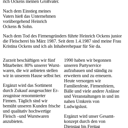
rich Ockens meinen Großvater.
Nach dem Einstieg meines
Vaters hieß das Unternehmen
vo­rü­bergehend Heinrich
Ockens & Sohn.
Nach dem Tod des Firmengründers führte Heinrich Ockens junior
die Fleischerei bis März 1987. Seit dem 1.4.1987 sind meine Frau
Kristina Ockens und ich als Inhaber­ehepaar für Sie da.
Zurzeit beschäftigen wir fünf
1990 haben wir begonnen
Mit­ar­bei­ter.
80% unserer Wurst­­
unseren Partyservice
waren, die wir anbieten stellen
aufzubauen und ständig zu
wir in unserem Hause selbst her.
erweitern und zu erneuern.
Heute versorgen wir
Ergänzt wird das Sortiment
Familienfeste, Fir­men­fei­ern,
durch Zukauf ausgesuchter Er­
Bälle und viele andere An­lässe
zeugnisse renommierter
und Veranstaltungen in und im
Firmen.
Täglich sind wir
nahen Umkreis von
bemüht unseren Kunden fri­sche
Ludwigslust.
und qualitativ hochwertige
Fleisch
–
und Wurstwaren
Ergänzt wird unser Ge­samt­
anzubieten.
konzept durch den von
Dienstag bis Freitag