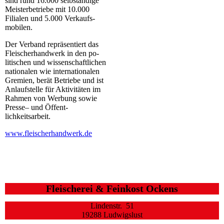
sind rund 16.000 selbständige
Meis­ter­betriebe mit 10.000
Filialen und 5.000 Ver­kaufs­
mobilen.
Der Verband repräsentiert das
Flei­scher­hand­werk in den po­
litischen und wissenschaftlichen
nationalen wie inter­na­ti­o­nalen
Gremien, berät Betriebe und ist
Anlaufstelle für Ak­ti­vitäten im
Rah­men von Werbung sowie
Presse– und Öffent­
lichkeitsarbeit.
www.fleischerhandwerk.de
Fleischerei & Feinkost Ockens
Lindenstr. 51
19288 Ludwigslust