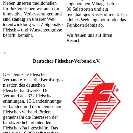
Neben unseren traditionellen
angebotenen Mittagstisch, ca.
Produkten stehen wir auch für
30 Salatsorten und ein
innovative Ver­bes­se­run­gen und
reichhaltiges Kä­se­sor­ti­ment. Ein
sind ständig an unserer Wei­­
kleines Wein­an­ge­bot rundet das
terentwicklung was Zeitgemäße
Feinkosterlebnis ab.
Fleisch – und Wurst­er­zeugnisse
betrifft, bemüht.
Wir freuen uns auf Ihren
Besuch.
Deutscher Fleischer-Verband e.V.
Der Deutsche Fleischer-
Verband e.V. ist die Berufs­or­ga­
ni­sa­ti­on des deutschen
Fleischerhandwerks. Der
Verbund aus 322 Fleisch­
erinnungen, 15 Landes­in­nungs­
ver­bänden und dem Deutschen
Fleischer-Verband fördert
gemeinsam die In­te­res­sen der
handwerklich arbeitenden
Fleischer-Fachgeschäfte. Das