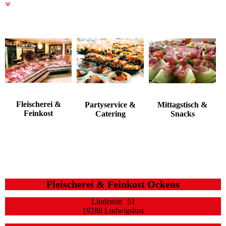
Fleischerei &
Partyservice &
Mittagstisch &
Feinkost
Catering
Snacks
Fleischerei & Feinkost Ockens
Lindenstr. 51
19288 Ludwigslust