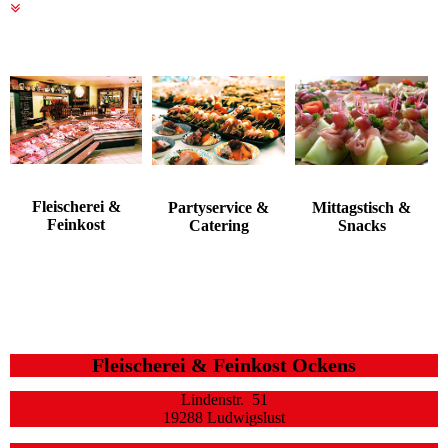
Fleischerei &
Partyservice &
Mittagstisch &
Feinkost
Catering
Snacks
Fleischerei & Feinkost Ockens
Lindenstr. 51
19288 Ludwigslust