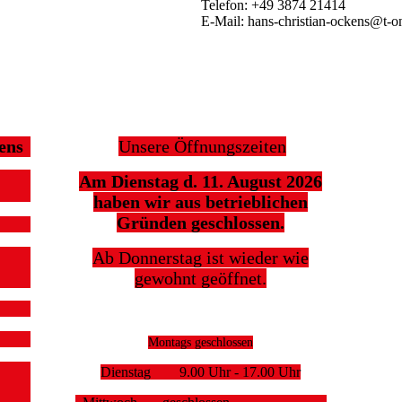
Telefon: +49 3874 21414
E-Mail: hans-christian-ockens@t-on
ens
Unsere Öffnungszeiten
Am Dienstag d. 11. August 2026
haben wir aus betrieblichen
Gründen geschlossen.
Ab Donnerstag ist wieder wie
gewohnt geöffnet.
Montags geschlossen
Dienstag 9.00 Uhr - 17.00 Uhr