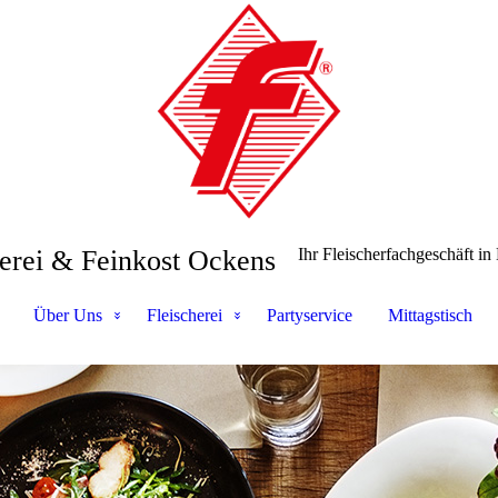
herei & Feinkost Ockens
Ihr Fleischerfachgeschäft in
Über Uns
Fleischerei
Partyservice
Mittagstisch