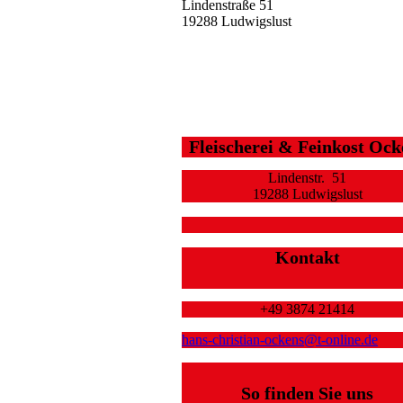
Lindenstraße 51
19288 Ludwigslust
Fleischerei & Feinkost Ock
Lindenstr. 51
19288 Ludwigslust
Kontakt
+49 3874 21414
hans-christian-ockens@t-online.de
So finden Sie uns