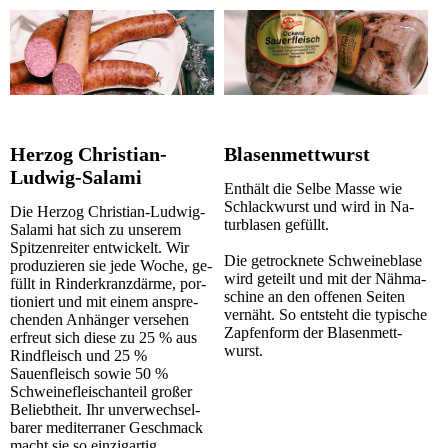
Herzog Christian-
Blasenmettwurst
Ludwig-Salami
Enthält die Selbe Masse wie
Schlack­wurst und wird in Na­
Die Herzog Christian-Ludwig-
tur­bla­sen gefüllt.
Salami hat sich zu unserem
Spitzenreiter entwickelt. Wir
Die getrocknete Schweineblase
pro­du­zieren sie jede Woche, ge­
wird geteilt und mit der Näh­ma­
füllt in Rin­der­kranz­därme, por­
schine an den offenen Seiten
tio­niert und mit einem an­spre­
vernäht. So entsteht die typische
chen­den Anhänger versehen
Zapfenform der Bla­sen­mett­
erfreut sich diese zu 25 % aus
wurst.
Rindfleisch und 25 %
Sauenfleisch sowie 50 %
Schwei­ne­fleischanteil großer
Beliebtheit. Ihr un­­ver­­wech­­sel­­
barer me­di­ter­raner Geschmack
macht sie so einzigartig.